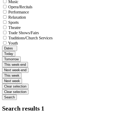
Music
Opera/Recitals
Performance
Relaxation
Sports
Theatre
Trade Shows/Fairs
Traditions/Church Services
Youth
Dates
Today
Tomorrow
This week-end
Next week-end
This week
Next week
Clear selection
Clear selection
Search
Search results
1