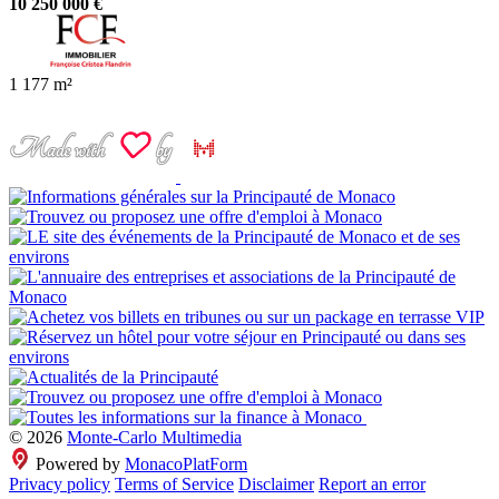
10 250 000 €
1
177 m²
© 2026
Monte-Carlo Multimedia
Powered by
MonacoPlatForm
Privacy policy
Terms of Service
Disclaimer
Report an error