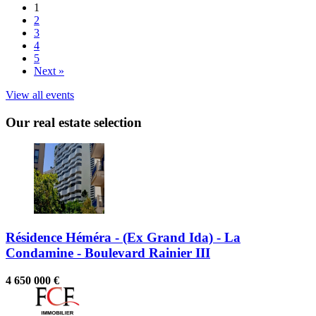
1
2
3
4
5
Next »
View all events
Our real estate selection
Résidence Héméra - (Ex Grand Ida) - La
Condamine - Boulevard Rainier III
4 650 000 €