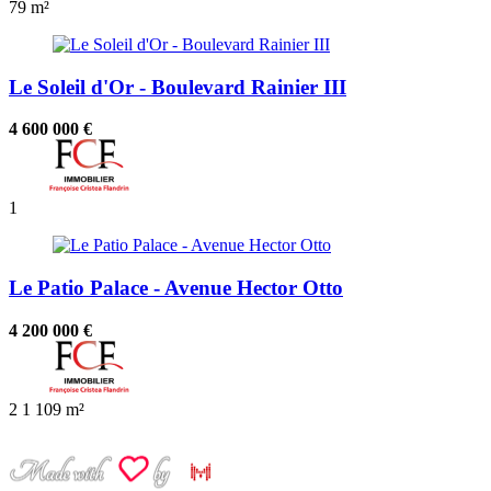
79 m²
Le Soleil d'Or - Boulevard Rainier III
4 600 000 €
1
Le Patio Palace - Avenue Hector Otto
4 200 000 €
2
1
109 m²