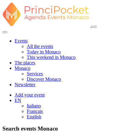
Events
All the events
Today in Monaco
This weekend in Monaco
The places
Monaco
Services
Discover Monaco
Newsletter
Add your event
EN
Italiano
Français
English
Search events Monaco