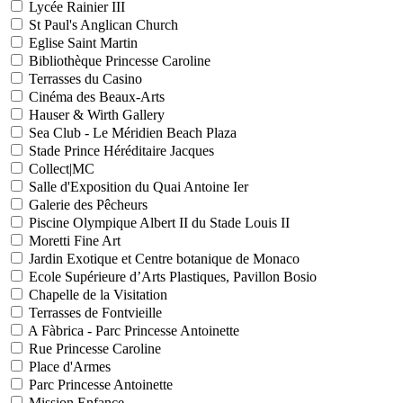
Lycée Rainier III
St Paul's Anglican Church
Eglise Saint Martin
Bibliothèque Princesse Caroline
Terrasses du Casino
Cinéma des Beaux-Arts
Hauser & Wirth Gallery
Sea Club - Le Méridien Beach Plaza
Stade Prince Héréditaire Jacques
Collect|MC
Salle d'Exposition du Quai Antoine Ier
Galerie des Pêcheurs
Piscine Olympique Albert II du Stade Louis II
Moretti Fine Art
Jardin Exotique et Centre botanique de Monaco
Ecole Supérieure d’Arts Plastiques, Pavillon Bosio
Chapelle de la Visitation
Terrasses de Fontvieille
A Fàbrica - Parc Princesse Antoinette
Rue Princesse Caroline
Place d'Armes
Parc Princesse Antoinette
Mission Enfance