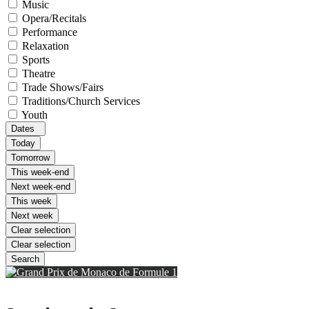
Music
Opera/Recitals
Performance
Relaxation
Sports
Theatre
Trade Shows/Fairs
Traditions/Church Services
Youth
Dates
Today
Tomorrow
This week-end
Next week-end
This week
Next week
Clear selection
Clear selection
Search
Grand Prix de Monaco de Formule 1