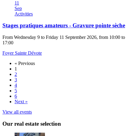
11
Sep
Activities
Stages pratiques amateurs - Gravure pointe sèche
From Wednesday 9 to Friday 11 September 2026, from 10:00 to
17:00
Foyer Sainte Dévote
« Previous
1
2
3
4
5
6
Next »
View all events
Our real estate selection