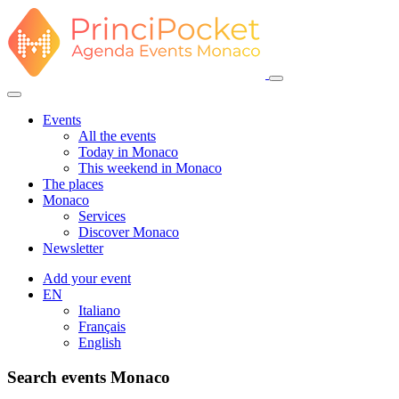
Events
All the events
Today in Monaco
This weekend in Monaco
The places
Monaco
Services
Discover Monaco
Newsletter
Add your event
EN
Italiano
Français
English
Search events Monaco