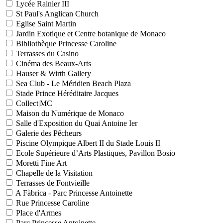
Lycée Rainier III
St Paul's Anglican Church
Eglise Saint Martin
Jardin Exotique et Centre botanique de Monaco
Bibliothèque Princesse Caroline
Terrasses du Casino
Cinéma des Beaux-Arts
Hauser & Wirth Gallery
Sea Club - Le Méridien Beach Plaza
Stade Prince Héréditaire Jacques
Collect|MC
Maison du Numérique de Monaco
Salle d'Exposition du Quai Antoine Ier
Galerie des Pêcheurs
Piscine Olympique Albert II du Stade Louis II
Ecole Supérieure d’Arts Plastiques, Pavillon Bosio
Moretti Fine Art
Chapelle de la Visitation
Terrasses de Fontvieille
A Fàbrica - Parc Princesse Antoinette
Rue Princesse Caroline
Place d'Armes
Parc Princesse Antoinette