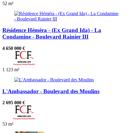
52 m²
Résidence Héméra - (Ex Grand Ida) - La
Condamine - Boulevard Rainier III
4 650 000 €
1
123 m²
L'Ambassador - Boulevard des Moulins
2 695 000 €
53 m²