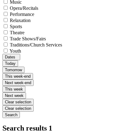
Music
Opera/Recitals
Performance
Relaxation
Sports
Theatre
Trade Shows/Fairs
Traditions/Church Services
Youth
Dates
Today
Tomorrow
This week-end
Next week-end
This week
Next week
Clear selection
Clear selection
Search
Search results
1