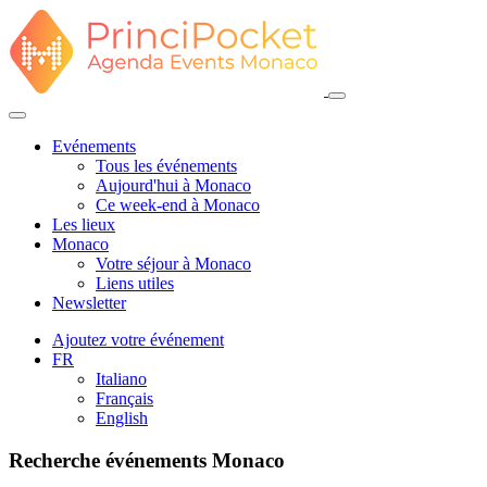
Evénements
Tous les événements
Aujourd'hui à Monaco
Ce week-end à Monaco
Les lieux
Monaco
Votre séjour à Monaco
Liens utiles
Newsletter
Ajoutez votre événement
FR
Italiano
Français
English
Recherche événements Monaco