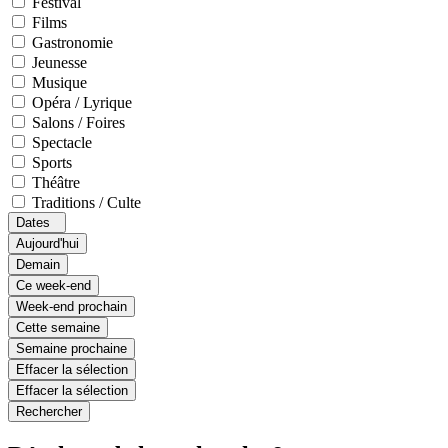
Festival
Films
Gastronomie
Jeunesse
Musique
Opéra / Lyrique
Salons / Foires
Spectacle
Sports
Théâtre
Traditions / Culte
Dates
Aujourd'hui
Demain
Ce week-end
Week-end prochain
Cette semaine
Semaine prochaine
Effacer la sélection
Effacer la sélection
Rechercher