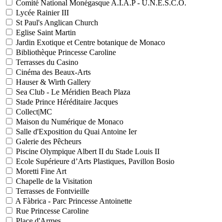
Comité National Monégasque A.I.A.P - U.N.E.S.C.O.
Lycée Rainier III
St Paul's Anglican Church
Eglise Saint Martin
Jardin Exotique et Centre botanique de Monaco
Bibliothèque Princesse Caroline
Terrasses du Casino
Cinéma des Beaux-Arts
Hauser & Wirth Gallery
Sea Club - Le Méridien Beach Plaza
Stade Prince Héréditaire Jacques
Collect|MC
Maison du Numérique de Monaco
Salle d'Exposition du Quai Antoine Ier
Galerie des Pêcheurs
Piscine Olympique Albert II du Stade Louis II
Ecole Supérieure d’Arts Plastiques, Pavillon Bosio
Moretti Fine Art
Chapelle de la Visitation
Terrasses de Fontvieille
A Fàbrica - Parc Princesse Antoinette
Rue Princesse Caroline
Place d'Armes