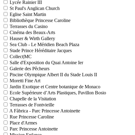
Lycée Rainier III
St Paul's Anglican Church
Eglise Saint Martin
Bibliothèque Princesse Caroline
Terrasses du Casino
Cinéma des Beaux-Arts
Hauser & Wirth Gallery
Sea Club - Le Méridien Beach Plaza
Stade Prince Héréditaire Jacques
Collect|MC
Salle d'Exposition du Quai Antoine Ier
Galerie des Pêcheurs
Piscine Olympique Albert II du Stade Louis II
Moretti Fine Art
Jardin Exotique et Centre botanique de Monaco
Ecole Supérieure d’Arts Plastiques, Pavillon Bosio
Chapelle de la Visitation
Terrasses de Fontvieille
A Fàbrica - Parc Princesse Antoinette
Rue Princesse Caroline
Place d'Armes
Parc Princesse Antoinette
Mission Enfance