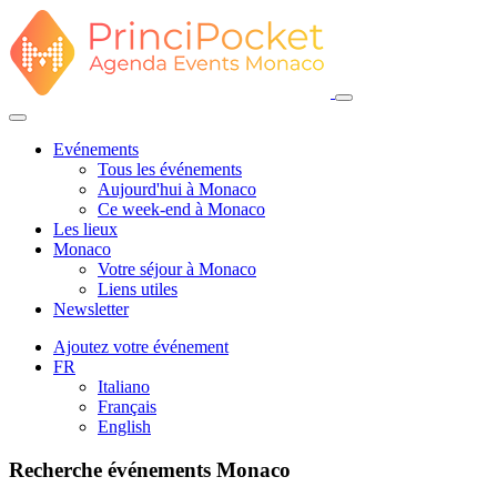
Evénements
Tous les événements
Aujourd'hui à Monaco
Ce week-end à Monaco
Les lieux
Monaco
Votre séjour à Monaco
Liens utiles
Newsletter
Ajoutez votre événement
FR
Italiano
Français
English
Recherche événements Monaco