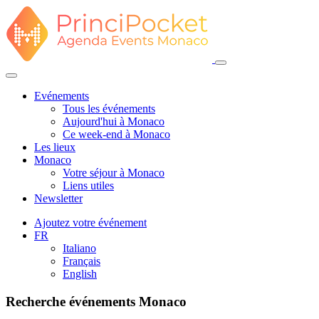
Evénements
Tous les événements
Aujourd'hui à Monaco
Ce week-end à Monaco
Les lieux
Monaco
Votre séjour à Monaco
Liens utiles
Newsletter
Ajoutez votre événement
FR
Italiano
Français
English
Recherche événements Monaco