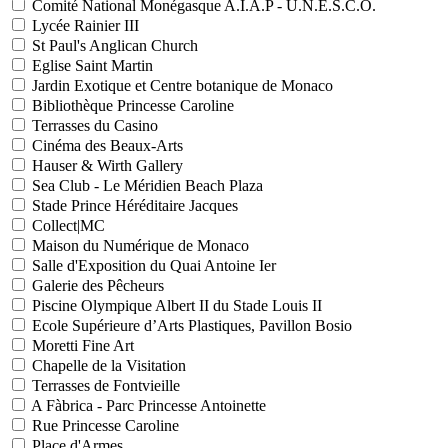
Comité National Monégasque A.I.A.P - U.N.E.S.C.O.
Lycée Rainier III
St Paul's Anglican Church
Eglise Saint Martin
Jardin Exotique et Centre botanique de Monaco
Bibliothèque Princesse Caroline
Terrasses du Casino
Cinéma des Beaux-Arts
Hauser & Wirth Gallery
Sea Club - Le Méridien Beach Plaza
Stade Prince Héréditaire Jacques
Collect|MC
Maison du Numérique de Monaco
Salle d'Exposition du Quai Antoine Ier
Galerie des Pêcheurs
Piscine Olympique Albert II du Stade Louis II
Ecole Supérieure d’Arts Plastiques, Pavillon Bosio
Moretti Fine Art
Chapelle de la Visitation
Terrasses de Fontvieille
A Fàbrica - Parc Princesse Antoinette
Rue Princesse Caroline
Place d'Armes