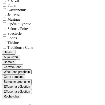
Festival
Films
Gastronomie
Jeunesse
Musique
Opéra / Lyrique
Salons / Foires
Spectacle
Sports
Théâtre
Traditions / Culte
Dates
Aujourd'hui
Demain
Ce week-end
Week-end prochain
Cette semaine
Semaine prochaine
Effacer la sélection
Effacer la sélection
Rechercher