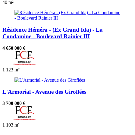
40 m²
Résidence Héméra - (Ex Grand Ida) - La
Condamine - Boulevard Rainier III
4 650 000 €
1
123 m²
L'Armorial - Avenue des Giroflées
3 700 000 €
1
103 m²