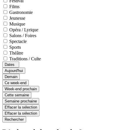
Festival
Films
Gastronomie
Jeunesse
Musique
Opéra / Lyrique
Salons / Foires
Spectacle
Sports
Théâtre
Traditions / Culte
Dates
Aujourd'hui
Demain
Ce week-end
Week-end prochain
Cette semaine
Semaine prochaine
Effacer la sélection
Effacer la sélection
Rechercher