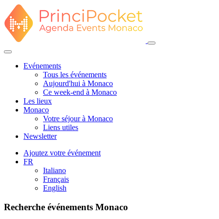
Evénements
Tous les événements
Aujourd'hui à Monaco
Ce week-end à Monaco
Les lieux
Monaco
Votre séjour à Monaco
Liens utiles
Newsletter
Ajoutez votre événement
FR
Italiano
Français
English
Recherche événements Monaco