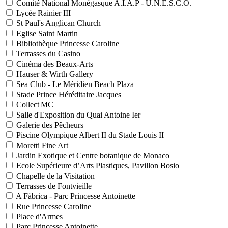
Comité National Monégasque A.I.A.P - U.N.E.S.C.O.
Lycée Rainier III
St Paul's Anglican Church
Eglise Saint Martin
Bibliothèque Princesse Caroline
Terrasses du Casino
Cinéma des Beaux-Arts
Hauser & Wirth Gallery
Sea Club - Le Méridien Beach Plaza
Stade Prince Héréditaire Jacques
Collect|MC
Salle d'Exposition du Quai Antoine Ier
Galerie des Pêcheurs
Piscine Olympique Albert II du Stade Louis II
Moretti Fine Art
Jardin Exotique et Centre botanique de Monaco
Ecole Supérieure d’Arts Plastiques, Pavillon Bosio
Chapelle de la Visitation
Terrasses de Fontvieille
A Fàbrica - Parc Princesse Antoinette
Rue Princesse Caroline
Place d'Armes
Parc Princesse Antoinette