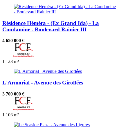
Résidence Héméra - (Ex Grand Ida) - La
Condamine - Boulevard Rainier III
4 650 000 €
1
123 m²
L'Armorial - Avenue des Giroflées
3 700 000 €
1
103 m²