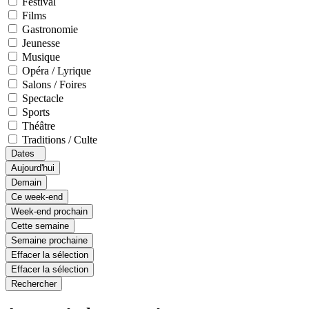
Festival
Films
Gastronomie
Jeunesse
Musique
Opéra / Lyrique
Salons / Foires
Spectacle
Sports
Théâtre
Traditions / Culte
Dates
Aujourd'hui
Demain
Ce week-end
Week-end prochain
Cette semaine
Semaine prochaine
Effacer la sélection
Effacer la sélection
Rechercher