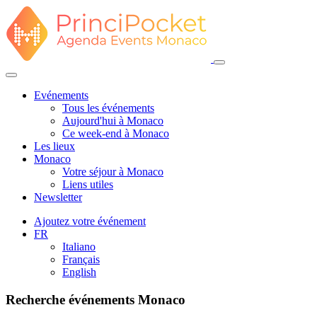
Evénements
Tous les événements
Aujourd'hui à Monaco
Ce week-end à Monaco
Les lieux
Monaco
Votre séjour à Monaco
Liens utiles
Newsletter
Ajoutez votre événement
FR
Italiano
Français
English
Recherche événements Monaco