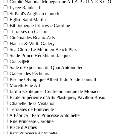
Comité National Monégasque A.I.A.P - U.N.E.S.C.O.
Lycée Rainier III
St Paul's Anglican Church
Eglise Saint Martin
Bibliothèque Princesse Caroline
Terrasses du Casino
Cinéma des Beaux-Arts
Hauser & Wirth Gallery
Sea Club - Le Méridien Beach Plaza
Stade Prince Héréditaire Jacques
Collect|MC
Salle d'Exposition du Quai Antoine Ier
Galerie des Pêcheurs
Piscine Olympique Albert II du Stade Louis II
Moretti Fine Art
Jardin Exotique et Centre botanique de Monaco
Ecole Supérieure d’Arts Plastiques, Pavillon Bosio
Chapelle de la Visitation
Terrasses de Fontvieille
A Fàbrica - Parc Princesse Antoinette
Rue Princesse Caroline
Place d'Armes
Parc Princesse Antoinette