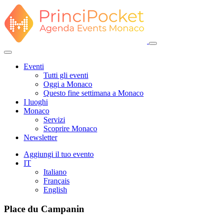
Eventi
Tutti gli eventi
Oggi a Monaco
Questo fine settimana a Monaco
I luoghi
Monaco
Servizi
Scoprire Monaco
Newsletter
Aggiungi il tuo evento
IT
Italiano
Français
English
Place du Campanin