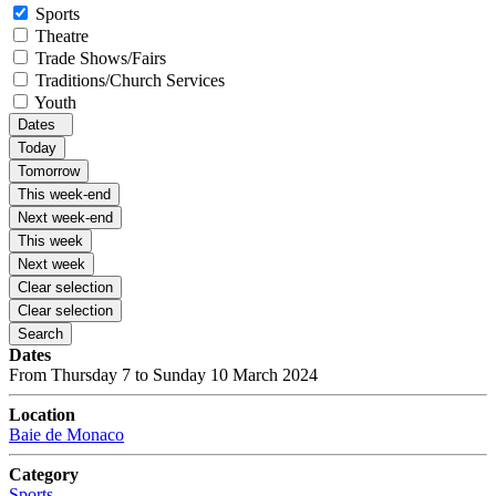
Sports
Theatre
Trade Shows/Fairs
Traditions/Church Services
Youth
Dates
Today
Tomorrow
This week-end
Next week-end
This week
Next week
Clear selection
Clear selection
Search
Dates
From Thursday 7 to Sunday 10 March 2024
Location
Baie de Monaco
Category
Sports