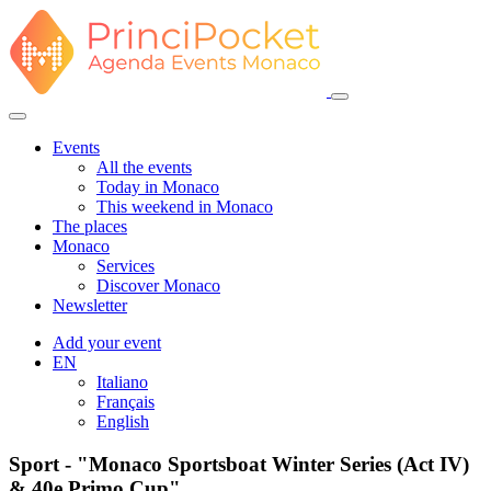
Events
All the events
Today in Monaco
This weekend in Monaco
The places
Monaco
Services
Discover Monaco
Newsletter
Add your event
EN
Italiano
Français
English
Sport - "Monaco Sportsboat Winter Series (Act IV)
& 40e Primo Cup"