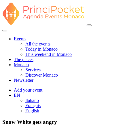
Events
All the events
Today in Monaco
This weekend in Monaco
The places
Monaco
Services
Discover Monaco
Newsletter
Add your event
EN
Italiano
Français
English
Snow White gets angry