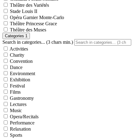
Théâtre des Variétés
Stade Louis II
Opéra Garnier Monte-Carlo
Théâtre Princesse Grace
Théâtre des Muses
Categories
1
Search in categories... (3 chars min.)
Activities
Charity
Convention
Dance
Environment
Exhibition
Festival
Films
Gastronomy
Lectures
Music
Opera/Recitals
Performance
Relaxation
Sports