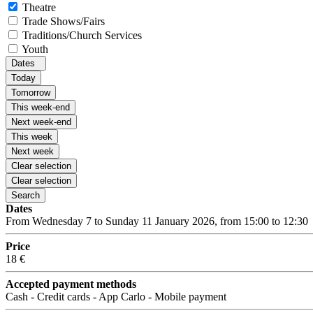
Theatre
Trade Shows/Fairs
Traditions/Church Services
Youth
Dates
Today
Tomorrow
This week-end
Next week-end
This week
Next week
Clear selection
Clear selection
Search
Dates
From Wednesday 7 to Sunday 11 January 2026, from 15:00 to 12:30
Price
18 €
Accepted payment methods
Cash - Credit cards - App Carlo - Mobile payment