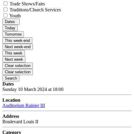
Trade Shows/Fairs
Traditions/Church Services
Youth
Dates
Today
Tomorrow
This week-end
Next week-end
This week
Next week
Clear selection
Clear selection
Search
Dates
Sunday 10 March 2024 at 18:00
Location
Auditorium Rainier III
Address
Boulevard Louis II
Category