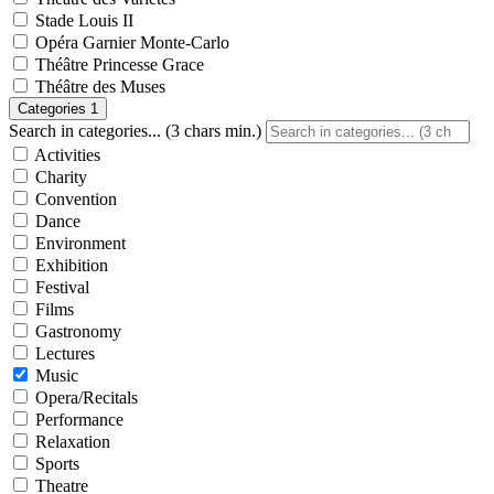
Stade Louis II
Opéra Garnier Monte-Carlo
Théâtre Princesse Grace
Théâtre des Muses
Categories
1
Search in categories... (3 chars min.)
Activities
Charity
Convention
Dance
Environment
Exhibition
Festival
Films
Gastronomy
Lectures
Music
Opera/Recitals
Performance
Relaxation
Sports
Theatre