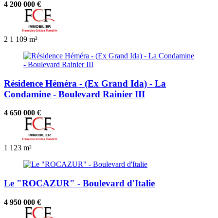
4 200 000 €
2
1
109 m²
Résidence Héméra - (Ex Grand Ida) - La
Condamine - Boulevard Rainier III
4 650 000 €
1
123 m²
Le "ROCAZUR" - Boulevard d'Italie
4 950 000 €