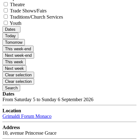
Theatre
Trade Shows/Fairs
Traditions/Church Services
Youth
Dates
Today
Tomorrow
This week-end
Next week-end
This week
Next week
Clear selection
Clear selection
Search
Dates
From Saturday 5 to Sunday 6 September 2026
Location
Grimaldi Forum Monaco
Address
10, avenue Princesse Grace