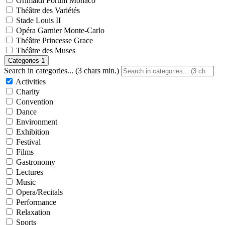
Grimaldi Forum Monaco
Théâtre des Variétés
Stade Louis II
Opéra Garnier Monte-Carlo
Théâtre Princesse Grace
Théâtre des Muses
Categories
1
Search in categories... (3 chars min.)
Activities
Charity
Convention
Dance
Environment
Exhibition
Festival
Films
Gastronomy
Lectures
Music
Opera/Recitals
Performance
Relaxation
Sports