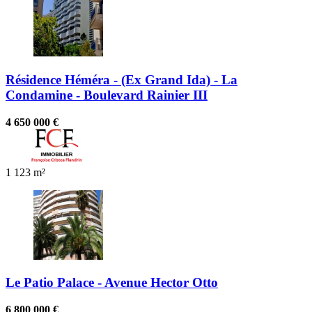
Résidence Héméra - (Ex Grand Ida) - La
Condamine - Boulevard Rainier III
4 650 000 €
1
123 m²
Le Patio Palace - Avenue Hector Otto
6 800 000 €