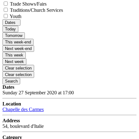
Trade Shows/Fairs
Traditions/Church Services
Youth
Dates
Today
Tomorrow
This week-end
Next week-end
This week
Next week
Clear selection
Clear selection
Search
Dates
Sunday 27 September 2020 at 17:00
Location
Chapelle des Carmes
Address
54, boulevard d'Italie
Category