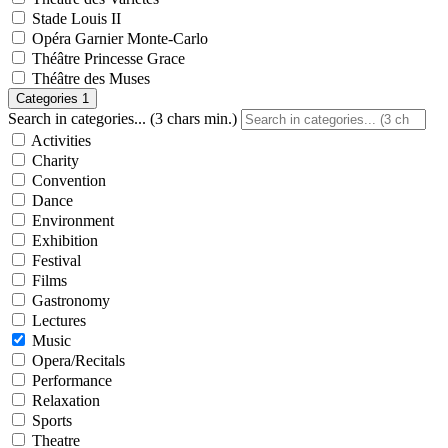
Stade Louis II
Opéra Garnier Monte-Carlo
Théâtre Princesse Grace
Théâtre des Muses
Categories
1
Search in categories... (3 chars min.)
Activities
Charity
Convention
Dance
Environment
Exhibition
Festival
Films
Gastronomy
Lectures
Music
Opera/Recitals
Performance
Relaxation
Sports
Theatre