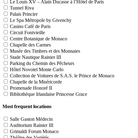
Le Louis XV – Alain Ducasse à l’Hôtel de Paris
Tunnel Riva
Palais Princier
Le Spa Métropole by Givenchy
Casino Café de Paris
Circuit Fontvieille
Centre Botanique de Monaco
Chapelle des Carmes
Musée des Timbres et des Monnaies
Stade Nautique Rainier III
Parking du Chemin des Pêcheurs
Hôtel Novotel Monte Carlo
Collection de Voitures de S.A.S. le Prince de Monaco
Chapelle de la Miséricorde
Promenade Honoré II
Bibliothèque Irlandaise Princesse Grace
Most frequent locations
Salle Gaston Médecin
Auditorium Rainier III
Grimaldi Forum Monaco
Théâtre des Variétés