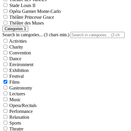
Stade Louis II
Opéra Garnier Monte-Carlo
Théâtre Princesse Grace
Théâtre des Muses
Categories
1
Search in categories... (3 chars min.)
Activities
Charity
Convention
Dance
Environment
Exhibition
Festival
Films
Gastronomy
Lectures
Music
Opera/Recitals
Performance
Relaxation
Sports
Theatre