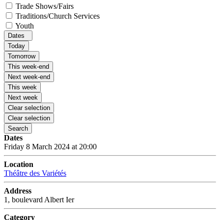
Trade Shows/Fairs
Traditions/Church Services
Youth
Dates
Today
Tomorrow
This week-end
Next week-end
This week
Next week
Clear selection
Clear selection
Search
Dates
Friday 8 March 2024 at 20:00
Location
Théâtre des Variétés
Address
1, boulevard Albert Ier
Category