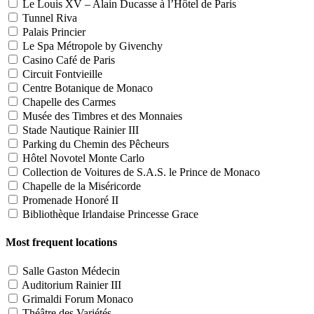
Le Louis XV – Alain Ducasse à l’Hôtel de Paris
Tunnel Riva
Palais Princier
Le Spa Métropole by Givenchy
Casino Café de Paris
Circuit Fontvieille
Centre Botanique de Monaco
Chapelle des Carmes
Musée des Timbres et des Monnaies
Stade Nautique Rainier III
Parking du Chemin des Pêcheurs
Hôtel Novotel Monte Carlo
Collection de Voitures de S.A.S. le Prince de Monaco
Chapelle de la Miséricorde
Promenade Honoré II
Bibliothèque Irlandaise Princesse Grace
Most frequent locations
Salle Gaston Médecin
Auditorium Rainier III
Grimaldi Forum Monaco
Théâtre des Variétés