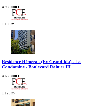
4 950 000 €
1
103 m²
Résidence Héméra - (Ex Grand Ida) - La
Condamine - Boulevard Rainier III
4 650 000 €
1
123 m²