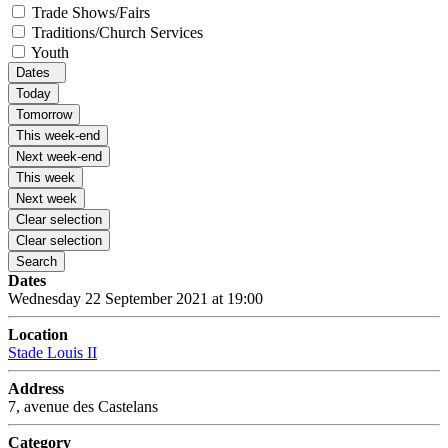
Trade Shows/Fairs
Traditions/Church Services
Youth
Dates
Today
Tomorrow
This week-end
Next week-end
This week
Next week
Clear selection
Clear selection
Search
Dates
Wednesday 22 September 2021 at 19:00
Location
Stade Louis II
Address
7, avenue des Castelans
Category