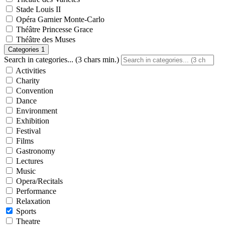
Stade Louis II
Opéra Garnier Monte-Carlo
Théâtre Princesse Grace
Théâtre des Muses
Categories
1
Search in categories... (3 chars min.)
Activities
Charity
Convention
Dance
Environment
Exhibition
Festival
Films
Gastronomy
Lectures
Music
Opera/Recitals
Performance
Relaxation
Sports
Theatre