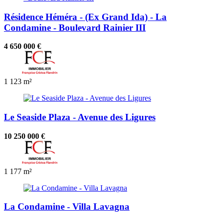
Résidence Héméra - (Ex Grand Ida) - La
Condamine - Boulevard Rainier III
4 650 000 €
1
123 m²
Le Seaside Plaza - Avenue des Ligures
10 250 000 €
1
177 m²
La Condamine - Villa Lavagna