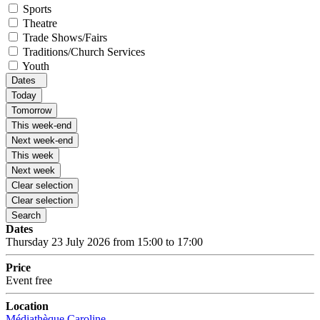
Sports
Theatre
Trade Shows/Fairs
Traditions/Church Services
Youth
Dates
Today
Tomorrow
This week-end
Next week-end
This week
Next week
Clear selection
Clear selection
Search
Dates
Thursday 23 July 2026 from 15:00 to 17:00
Price
Event free
Location
Médiathèque Caroline