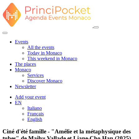
Events
All the events
Today in Monaco
This weekend in Monaco
The places
Monaco
Services
Discover Monaco
Newsletter
Add your event
EN
Italiano
Français
English
Ciné d'été famille - "Amélie et la métaphysique des
tubes" de Mailys Vallade et Liane-Cho Han (2025)