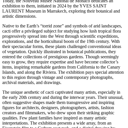
Today, the Nouveau Musée National de Monaco dedicates an
exhibition to them, initiated in 2024 by the YVES SAINT
LAURENT Museum in Marrakech, exploring their botanical and
artistic dimensions.
Native to the Earth’s “torrid zone” and symbols of arid landscapes,
cacti offer a privileged subject for studying how lush tropical flora
progressively spread into the West through scientific expeditions,
explorations, and the horticultural boom of the 19th century. With
their spectacular forms, these plants challenged conventional ideas
of vegetation. Quickly illustrated in botanical publications, they
entered the collections of prestigious gardens. Though seemingly
easy to grow, they require expertise and have become collector’s
items, inspiring remarkable gardens from California to the Canary
Islands, and along the Riviera. The exhibition pays special attention
to this region through vintage and contemporary photographs,
archival materials, and drawings.
The unique aesthetic of cacti captivated many artists, especially in
the early 20th century and during the interwar years. Their unusual,
often suggestive shapes made them transgressive and inspiring
figures for architects, designers, photographers, artists, fashion
creators and filmmakers, who drew upon their striking graphic
qualities. Few plant families have inspired as many artistic
interpretations. The exhibition presents a wide array, from an