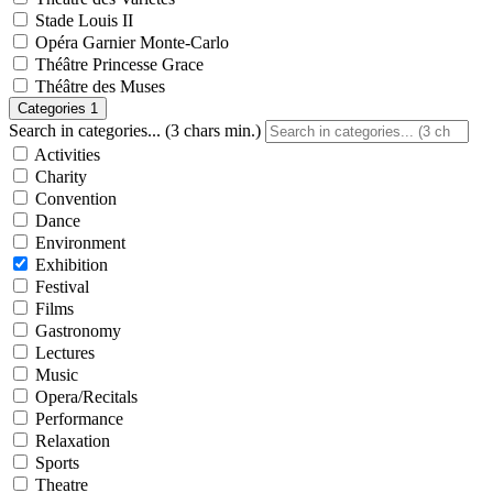
Stade Louis II
Opéra Garnier Monte-Carlo
Théâtre Princesse Grace
Théâtre des Muses
Categories
1
Search in categories... (3 chars min.)
Activities
Charity
Convention
Dance
Environment
Exhibition
Festival
Films
Gastronomy
Lectures
Music
Opera/Recitals
Performance
Relaxation
Sports
Theatre