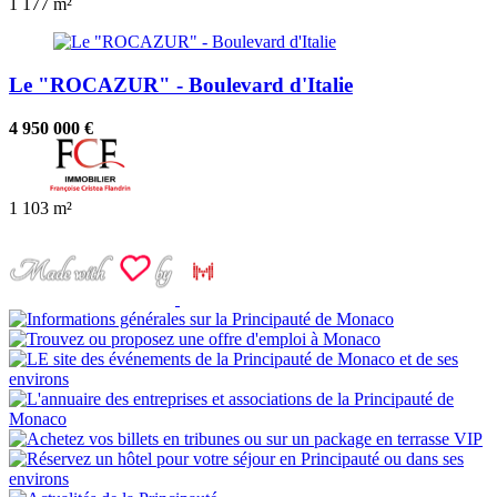
1
177 m²
Le "ROCAZUR" - Boulevard d'Italie
4 950 000 €
1
103 m²