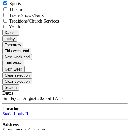
Sports
Theatre
Trade Shows/Fairs
Traditions/Church Services
Youth
Dates
Today
Tomorrow
This week-end
Next week-end
This week
Next week
Clear selection
Clear selection
Search
Dates
Sunday 31 August 2025 at 17:15
Location
Stade Louis II
Address
7, avenue des Castelans