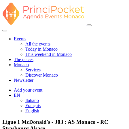
Events
All the events
Today in Monaco
This weekend in Monaco
The places
Monaco
Services
Discover Monaco
Newsletter
Add your event
EN
Italiano
Français
English
Ligue 1 McDonald's - J03 : AS Monaco - RC
Strasbourg Alsace