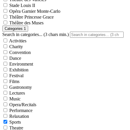
Stade Louis II
Opéra Garnier Monte-Carlo
Théâtre Princesse Grace
Théâtre des Muses
Categories
1
Search in categories... (3 chars min.)
Activities
Charity
Convention
Dance
Environment
Exhibition
Festival
Films
Gastronomy
Lectures
Music
Opera/Recitals
Performance
Relaxation
Sports
Theatre