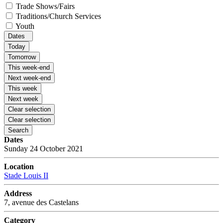
Trade Shows/Fairs
Traditions/Church Services
Youth
Dates
Today
Tomorrow
This week-end
Next week-end
This week
Next week
Clear selection
Clear selection
Search
Dates
Sunday 24 October 2021
Location
Stade Louis II
Address
7, avenue des Castelans
Category