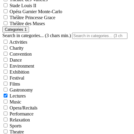
Stade Louis II
Opéra Garnier Monte-Carlo
Théâtre Princesse Grace
Théâtre des Muses
Categories
1
Search in categories... (3 chars min.)
Activities
Charity
Convention
Dance
Environment
Exhibition
Festival
Films
Gastronomy
Lectures
Music
Opera/Recitals
Performance
Relaxation
Sports
Theatre