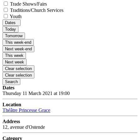
Trade Shows/Fairs
Traditions/Church Services
Youth
Dates
Today
Tomorrow
This week-end
Next week-end
This week
Next week
Clear selection
Clear selection
Search
Dates
Thursday 11 March 2021 at 19:00
Location
Théâtre Princesse Grace
Address
12, avenue d'Ostende
Category