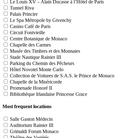
Le Louis XV – Alain Ducasse à l’Hôtel de Paris
Tunnel Riva
Palais Princier
Le Spa Métropole by Givenchy
Casino Café de Paris
Circuit Fontvieille
Centre Botanique de Monaco
Chapelle des Carmes
Musée des Timbres et des Monnaies
Stade Nautique Rainier III
Parking du Chemin des Pêcheurs
Hôtel Novotel Monte Carlo
Collection de Voitures de S.A.S. le Prince de Monaco
Chapelle de la Miséricorde
Promenade Honoré II
Bibliothèque Irlandaise Princesse Grace
Most frequent locations
Salle Gaston Médecin
Auditorium Rainier III
Grimaldi Forum Monaco
Théâtre des Variétés