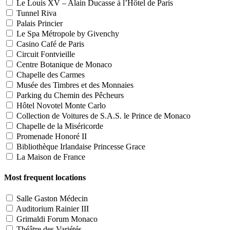
Le Louis XV – Alain Ducasse à l’Hôtel de Paris
Tunnel Riva
Palais Princier
Le Spa Métropole by Givenchy
Casino Café de Paris
Circuit Fontvieille
Centre Botanique de Monaco
Chapelle des Carmes
Musée des Timbres et des Monnaies
Parking du Chemin des Pêcheurs
Hôtel Novotel Monte Carlo
Collection de Voitures de S.A.S. le Prince de Monaco
Chapelle de la Miséricorde
Promenade Honoré II
Bibliothèque Irlandaise Princesse Grace
La Maison de France
Most frequent locations
Salle Gaston Médecin
Auditorium Rainier III
Grimaldi Forum Monaco
Théâtre des Variétés