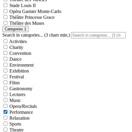
Stade Louis II
Opéra Garnier Monte-Carlo
Théâtre Princesse Grace
Théâtre des Muses
Categories
1
Search in categories... (3 chars min.)
Activities
Charity
Convention
Dance
Environment
Exhibition
Festival
Films
Gastronomy
Lectures
Music
Opera/Recitals
Performance
Relaxation
Sports
Theatre