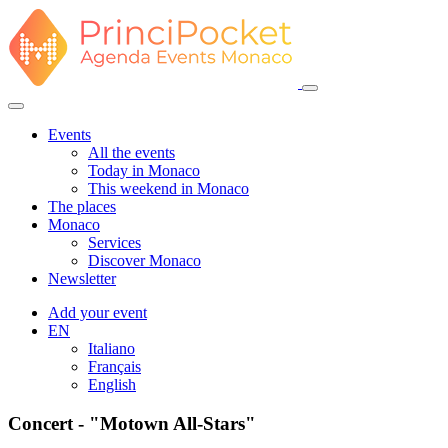
Events
All the events
Today in Monaco
This weekend in Monaco
The places
Monaco
Services
Discover Monaco
Newsletter
Add your event
EN
Italiano
Français
English
Concert - "Motown All-Stars"