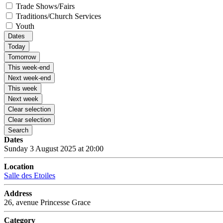
Trade Shows/Fairs
Traditions/Church Services
Youth
Dates
Today
Tomorrow
This week-end
Next week-end
This week
Next week
Clear selection
Clear selection
Search
Dates
Sunday 3 August 2025 at 20:00
Location
Salle des Etoiles
Address
26, avenue Princesse Grace
Category