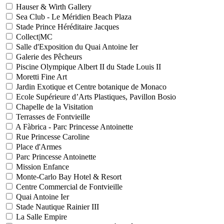
Hauser & Wirth Gallery
Sea Club - Le Méridien Beach Plaza
Stade Prince Héréditaire Jacques
Collect|MC
Salle d'Exposition du Quai Antoine Ier
Galerie des Pêcheurs
Piscine Olympique Albert II du Stade Louis II
Moretti Fine Art
Jardin Exotique et Centre botanique de Monaco
Ecole Supérieure d’Arts Plastiques, Pavillon Bosio
Chapelle de la Visitation
Terrasses de Fontvieille
A Fàbrica - Parc Princesse Antoinette
Rue Princesse Caroline
Place d'Armes
Parc Princesse Antoinette
Mission Enfance
Monte-Carlo Bay Hotel & Resort
Centre Commercial de Fontvieille
Quai Antoine Ier
Stade Nautique Rainier III
La Salle Empire