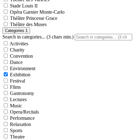
Stade Louis II
Opéra Garnier Monte-Carlo
Théâtre Princesse Grace
Théâtre des Muses
Categories
1
Search in categories... (3 chars min.)
Activities
Charity
Convention
Dance
Environment
Exhibition
Festival
Films
Gastronomy
Lectures
Music
Opera/Recitals
Performance
Relaxation
Sports
Theatre