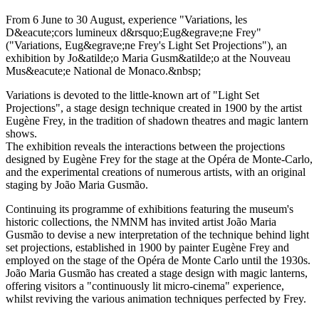
From 6 June to 30 August, experience "Variations, les
D&eacute;cors lumineux d&rsquo;Eug&egrave;ne Frey"
("Variations, Eug&egrave;ne Frey's Light Set Projections"), an
exhibition by Jo&atilde;o Maria Gusm&atilde;o at the Nouveau
Mus&eacute;e National de Monaco.&nbsp;
Variations is devoted to the little-known art of "Light Set
Projections", a stage design technique created in 1900 by the artist
Eugène Frey, in the tradition of shadown theatres and magic lantern
shows.
The exhibition reveals the interactions between the projections
designed by Eugène Frey for the stage at the Opéra de Monte-Carlo,
and the experimental creations of numerous artists, with an original
staging by João Maria Gusmão.
Continuing its programme of exhibitions featuring the museum's
historic collections, the NMNM has invited artist João Maria
Gusmão to devise a new interpretation of the technique behind light
set projections, established in 1900 by painter Eugène Frey and
employed on the stage of the Opéra de Monte Carlo until the 1930s.
João Maria Gusmão has created a stage design with magic lanterns,
offering visitors a "continuously lit micro-cinema" experience,
whilst reviving the various animation techniques perfected by Frey.