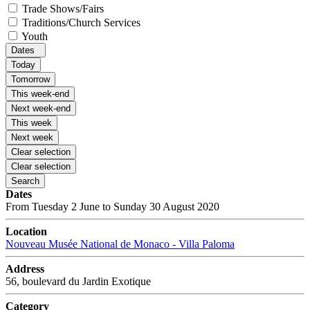
Trade Shows/Fairs
Traditions/Church Services
Youth
Dates
Today
Tomorrow
This week-end
Next week-end
This week
Next week
Clear selection
Clear selection
Search
Dates
From Tuesday 2 June to Sunday 30 August 2020
Location
Nouveau Musée National de Monaco - Villa Paloma
Address
56, boulevard du Jardin Exotique
Category