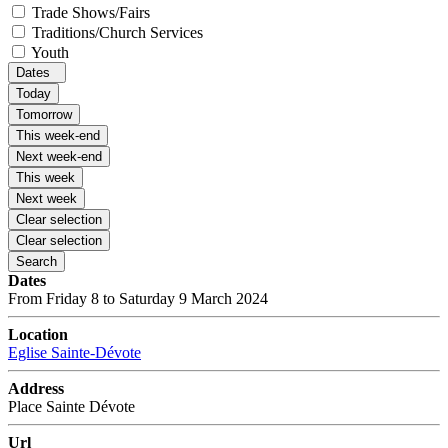
Trade Shows/Fairs
Traditions/Church Services
Youth
Dates
Today
Tomorrow
This week-end
Next week-end
This week
Next week
Clear selection
Clear selection
Search
Dates
From Friday 8 to Saturday 9 March 2024
Location
Eglise Sainte-Dévote
Address
Place Sainte Dévote
Url