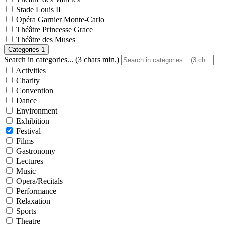
Stade Louis II
Opéra Garnier Monte-Carlo
Théâtre Princesse Grace
Théâtre des Muses
Categories
1
Search in categories... (3 chars min.)
Activities
Charity
Convention
Dance
Environment
Exhibition
Festival
Films
Gastronomy
Lectures
Music
Opera/Recitals
Performance
Relaxation
Sports
Theatre