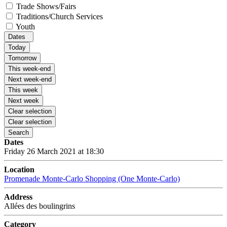
Trade Shows/Fairs
Traditions/Church Services
Youth
Dates
Today
Tomorrow
This week-end
Next week-end
This week
Next week
Clear selection
Clear selection
Search
Dates
Friday 26 March 2021 at 18:30
Location
Promenade Monte-Carlo Shopping (One Monte-Carlo)
Address
Allées des boulingrins
Category