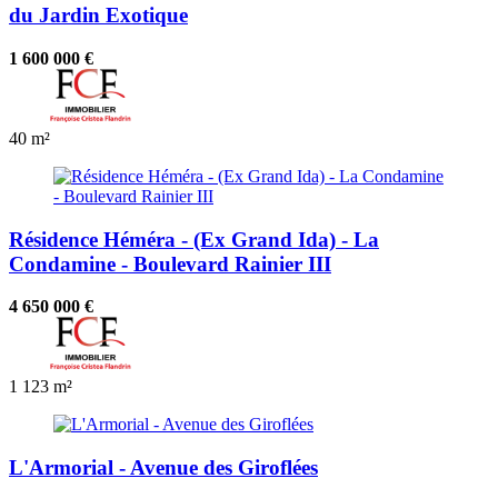
du Jardin Exotique
1 600 000 €
40 m²
Résidence Héméra - (Ex Grand Ida) - La
Condamine - Boulevard Rainier III
4 650 000 €
1
123 m²
L'Armorial - Avenue des Giroflées