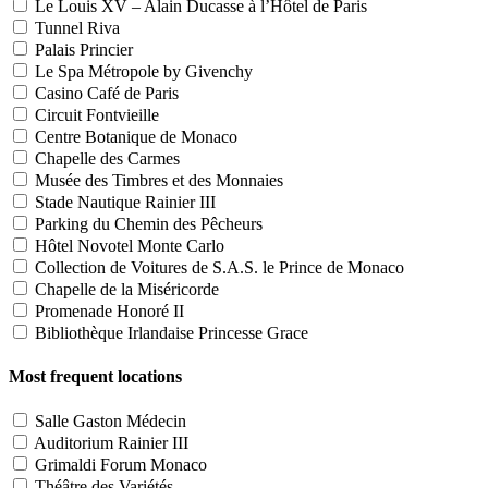
Le Louis XV – Alain Ducasse à l’Hôtel de Paris
Tunnel Riva
Palais Princier
Le Spa Métropole by Givenchy
Casino Café de Paris
Circuit Fontvieille
Centre Botanique de Monaco
Chapelle des Carmes
Musée des Timbres et des Monnaies
Stade Nautique Rainier III
Parking du Chemin des Pêcheurs
Hôtel Novotel Monte Carlo
Collection de Voitures de S.A.S. le Prince de Monaco
Chapelle de la Miséricorde
Promenade Honoré II
Bibliothèque Irlandaise Princesse Grace
Most frequent locations
Salle Gaston Médecin
Auditorium Rainier III
Grimaldi Forum Monaco
Théâtre des Variétés