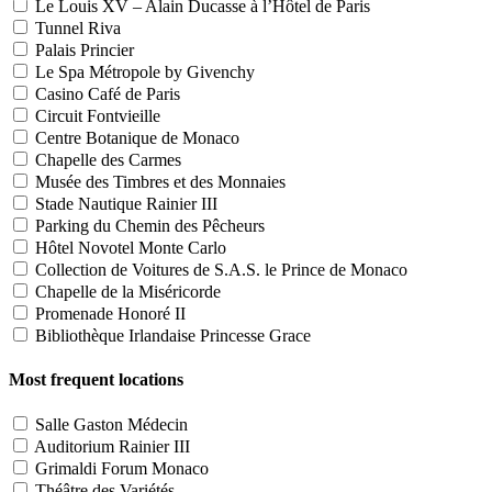
Le Louis XV – Alain Ducasse à l’Hôtel de Paris
Tunnel Riva
Palais Princier
Le Spa Métropole by Givenchy
Casino Café de Paris
Circuit Fontvieille
Centre Botanique de Monaco
Chapelle des Carmes
Musée des Timbres et des Monnaies
Stade Nautique Rainier III
Parking du Chemin des Pêcheurs
Hôtel Novotel Monte Carlo
Collection de Voitures de S.A.S. le Prince de Monaco
Chapelle de la Miséricorde
Promenade Honoré II
Bibliothèque Irlandaise Princesse Grace
Most frequent locations
Salle Gaston Médecin
Auditorium Rainier III
Grimaldi Forum Monaco
Théâtre des Variétés