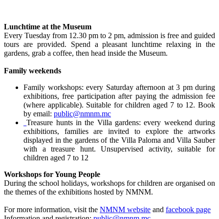
Lunchtime at the Museum
Every Tuesday from 12.30 pm to 2 pm, admission is free and guided
tours are provided. Spend a pleasant lunchtime relaxing in the
gardens, grab a coffee, then head inside the Museum.
Family weekends
Family workshops: every Saturday afternoon at 3 pm during
exhibitions, free participation after paying the admission fee
(where applicable). Suitable for children aged 7 to 12. Book
by email:
public@nmnm.mc
Treasure hunts in the Villa gardens: every weekend during
exhibitions, families are invited to explore the artworks
displayed in the gardens of the Villa Paloma and Villa Sauber
with a treasure hunt. Unsupervised activity, suitable for
children aged 7 to 12
Workshops for Young People
During the school holidays, workshops for children are organised on
the themes of the exhibitions hosted by NMNM.
For more information, visit the
NMNM website
and
facebook page
Information and registration:
public@nmnm.mc