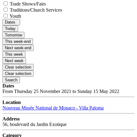
Trade Shows/Fairs
Traditions/Church Services
Youth
Dates
Today
Tomorrow
This week-end
Next week-end
This week
Next week
Clear selection
Clear selection
Search
Dates
From Thursday 25 November 2021 to Sunday 15 May 2022
Location
Nouveau Musée National de Monaco - Villa Paloma
Address
56, boulevard du Jardin Exotique
Category