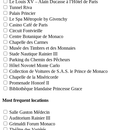
Le Louis XV – Alain Ducasse à l’Hôtel de Paris
Tunnel Riva
Palais Princier
Le Spa Métropole by Givenchy
Casino Café de Paris
Circuit Fontvieille
Centre Botanique de Monaco
Chapelle des Carmes
Musée des Timbres et des Monnaies
Stade Nautique Rainier III
Parking du Chemin des Pêcheurs
Hôtel Novotel Monte Carlo
Collection de Voitures de S.A.S. le Prince de Monaco
Chapelle de la Miséricorde
Promenade Honoré II
Bibliothèque Irlandaise Princesse Grace
Most frequent locations
Salle Gaston Médecin
Auditorium Rainier III
Grimaldi Forum Monaco
Théâtre des Variétés