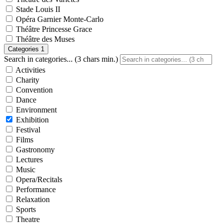
Stade Louis II
Opéra Garnier Monte-Carlo
Théâtre Princesse Grace
Théâtre des Muses
Categories
1
Search in categories... (3 chars min.)
Activities
Charity
Convention
Dance
Environment
Exhibition
Festival
Films
Gastronomy
Lectures
Music
Opera/Recitals
Performance
Relaxation
Sports
Theatre