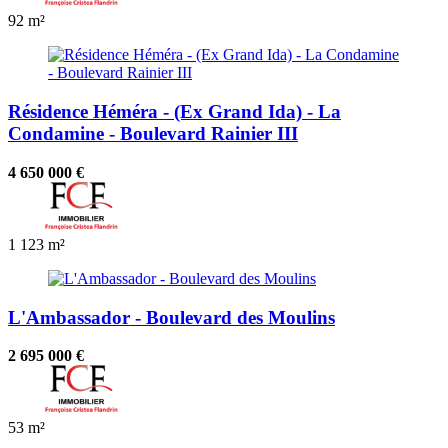
92 m²
Résidence Héméra - (Ex Grand Ida) - La
Condamine - Boulevard Rainier III
4 650 000 €
1
123 m²
L'Ambassador - Boulevard des Moulins
2 695 000 €
53 m²