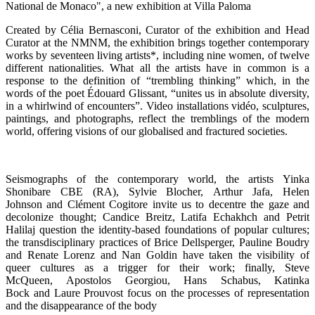
National de Monaco", a new exhibition at Villa Paloma
Created by Célia Bernasconi, Curator of the exhibition and Head
Curator at the NMNM, the exhibition brings together contemporary
works by seventeen living artists*, including nine women, of twelve
different nationalities. What all the artists have in common is a
response to the definition of “trembling thinking” which, in the
words of the poet Édouard Glissant, “unites us in absolute diversity,
in a whirlwind of encounters”. Video installations vidéo, sculptures,
paintings, and photographs, reflect the tremblings of the modern
world, offering visions of our globalised and fractured societies.
Seismographs of the contemporary world, the artists Yinka
Shonibare CBE (RA), Sylvie Blocher, Arthur Jafa, Helen
Johnson and Clément Cogitore invite us to decentre the gaze and
decolonize thought; Candice Breitz, Latifa Echakhch and Petrit
Halilaj question the identity-based foundations of popular cultures;
the transdisciplinary practices of Brice Dellsperger, Pauline Boudry
and Renate Lorenz and Nan Goldin have taken the visibility of
queer cultures as a trigger for their work; finally, Steve
McQueen, Apostolos Georgiou, Hans Schabus, Katinka
Bock and Laure Prouvost focus on the processes of representation
and the disappearance of the body