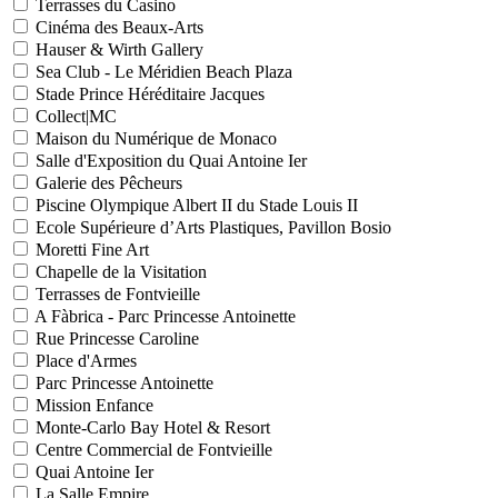
Terrasses du Casino
Cinéma des Beaux-Arts
Hauser & Wirth Gallery
Sea Club - Le Méridien Beach Plaza
Stade Prince Héréditaire Jacques
Collect|MC
Maison du Numérique de Monaco
Salle d'Exposition du Quai Antoine Ier
Galerie des Pêcheurs
Piscine Olympique Albert II du Stade Louis II
Ecole Supérieure d’Arts Plastiques, Pavillon Bosio
Moretti Fine Art
Chapelle de la Visitation
Terrasses de Fontvieille
A Fàbrica - Parc Princesse Antoinette
Rue Princesse Caroline
Place d'Armes
Parc Princesse Antoinette
Mission Enfance
Monte-Carlo Bay Hotel & Resort
Centre Commercial de Fontvieille
Quai Antoine Ier
La Salle Empire