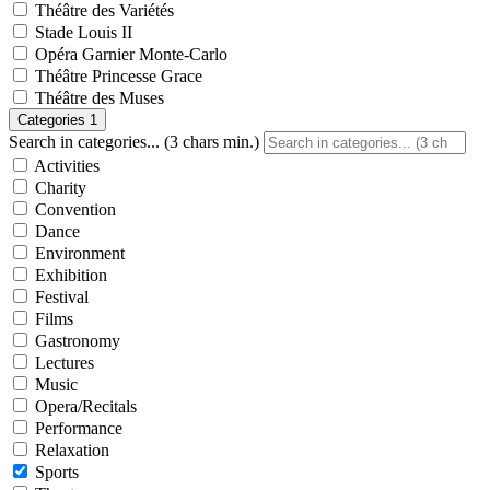
Théâtre des Variétés
Stade Louis II
Opéra Garnier Monte-Carlo
Théâtre Princesse Grace
Théâtre des Muses
Categories
1
Search in categories... (3 chars min.)
Activities
Charity
Convention
Dance
Environment
Exhibition
Festival
Films
Gastronomy
Lectures
Music
Opera/Recitals
Performance
Relaxation
Sports