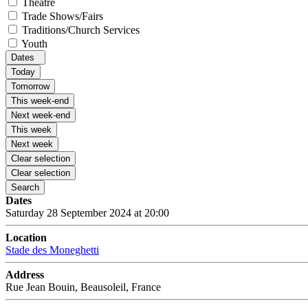
Theatre
Trade Shows/Fairs
Traditions/Church Services
Youth
Dates
Today
Tomorrow
This week-end
Next week-end
This week
Next week
Clear selection
Clear selection
Search
Dates
Saturday 28 September 2024 at 20:00
Location
Stade des Moneghetti
Address
Rue Jean Bouin, Beausoleil, France