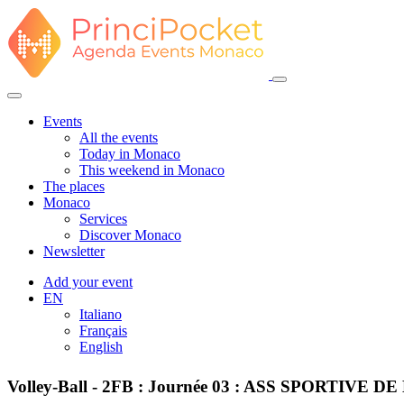
Events
All the events
Today in Monaco
This weekend in Monaco
The places
Monaco
Services
Discover Monaco
Newsletter
Add your event
EN
Italiano
Français
English
Volley-Ball - 2FB : Journée 03 : ASS SPORTI