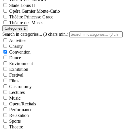
Stade Louis II
Opéra Garnier Monte-Carlo
Théâtre Princesse Grace
Théâtre des Muses
Categories
1
Search in categories... (3 chars min.)
Activities
Charity
Convention
Dance
Environment
Exhibition
Festival
Films
Gastronomy
Lectures
Music
Opera/Recitals
Performance
Relaxation
Sports
Theatre