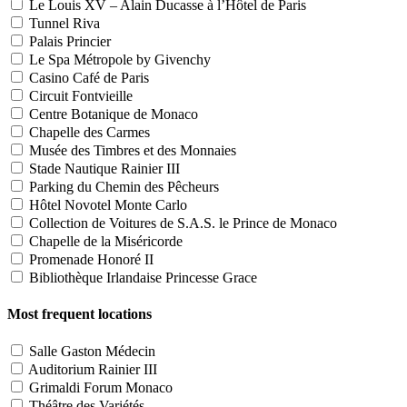
Le Louis XV – Alain Ducasse à l’Hôtel de Paris
Tunnel Riva
Palais Princier
Le Spa Métropole by Givenchy
Casino Café de Paris
Circuit Fontvieille
Centre Botanique de Monaco
Chapelle des Carmes
Musée des Timbres et des Monnaies
Stade Nautique Rainier III
Parking du Chemin des Pêcheurs
Hôtel Novotel Monte Carlo
Collection de Voitures de S.A.S. le Prince de Monaco
Chapelle de la Miséricorde
Promenade Honoré II
Bibliothèque Irlandaise Princesse Grace
Most frequent locations
Salle Gaston Médecin
Auditorium Rainier III
Grimaldi Forum Monaco
Théâtre des Variétés