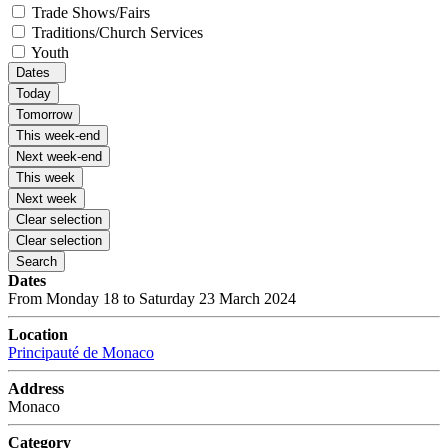
Trade Shows/Fairs
Traditions/Church Services
Youth
Dates
Today
Tomorrow
This week-end
Next week-end
This week
Next week
Clear selection
Clear selection
Search
Dates
From Monday 18 to Saturday 23 March 2024
Location
Principauté de Monaco
Address
Monaco
Category