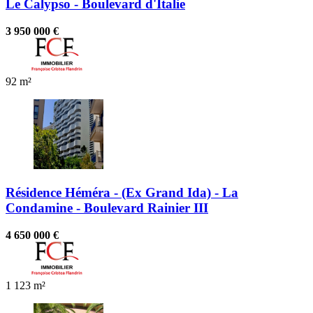
Le Calypso - Boulevard d'Italie
3 950 000 €
92 m²
Résidence Héméra - (Ex Grand Ida) - La
Condamine - Boulevard Rainier III
4 650 000 €
1
123 m²