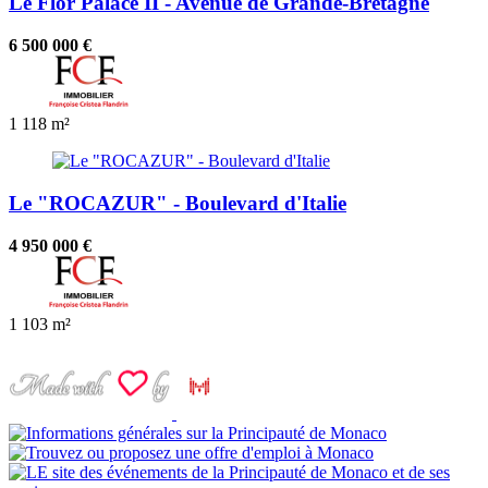
Le Flor Palace II - Avenue de Grande-Bretagne
6 500 000 €
1
118 m²
Le "ROCAZUR" - Boulevard d'Italie
4 950 000 €
1
103 m²