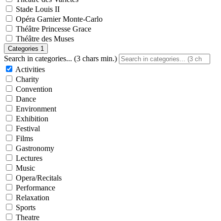
Stade Louis II
Opéra Garnier Monte-Carlo
Théâtre Princesse Grace
Théâtre des Muses
Categories
1
Search in categories... (3 chars min.)
Activities
Charity
Convention
Dance
Environment
Exhibition
Festival
Films
Gastronomy
Lectures
Music
Opera/Recitals
Performance
Relaxation
Sports
Theatre