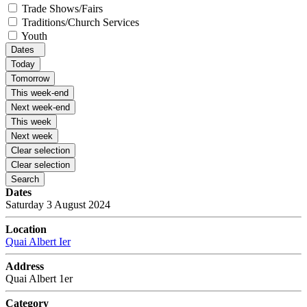
Trade Shows/Fairs
Traditions/Church Services
Youth
Dates
Today
Tomorrow
This week-end
Next week-end
This week
Next week
Clear selection
Clear selection
Search
Dates
Saturday 3 August 2024
Location
Quai Albert Ier
Address
Quai Albert 1er
Category