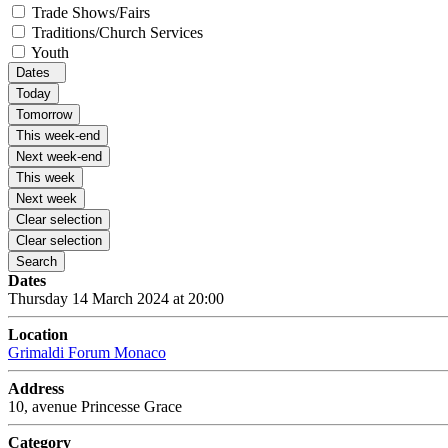
Trade Shows/Fairs
Traditions/Church Services
Youth
Dates
Today
Tomorrow
This week-end
Next week-end
This week
Next week
Clear selection
Clear selection
Search
Dates
Thursday 14 March 2024 at 20:00
Location
Grimaldi Forum Monaco
Address
10, avenue Princesse Grace
Category