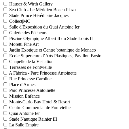
Hauser & Wirth Gallery
Sea Club - Le Méridien Beach Plaza
Stade Prince Héréditaire Jacques
Collect|MC
Salle d'Exposition du Quai Antoine Ier
Galerie des Pêcheurs
Piscine Olympique Albert II du Stade Louis II
Moretti Fine Art
Jardin Exotique et Centre botanique de Monaco
Ecole Supérieure d’Arts Plastiques, Pavillon Bosio
Chapelle de la Visitation
Terrasses de Fontvieille
A Fàbrica - Parc Princesse Antoinette
Rue Princesse Caroline
Place d'Armes
Parc Princesse Antoinette
Mission Enfance
Monte-Carlo Bay Hotel & Resort
Centre Commercial de Fontvieille
Quai Antoine Ier
Stade Nautique Rainier III
La Salle Empire