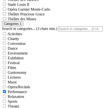
Stade Louis II
Opéra Garnier Monte-Carlo
Théâtre Princesse Grace
Théâtre des Muses
Categories
1
Search in categories... (3 chars min.)
Activities
Charity
Convention
Dance
Environment
Exhibition
Festival
Films
Gastronomy
Lectures
Music
Opera/Recitals
Performance
Relaxation
Sports
Theatre