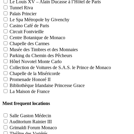
Le Louis XV – Alain Ducasse à l’Hôtel de Paris
Tunnel Riva
Palais Princier
Le Spa Métropole by Givenchy
Casino Café de Paris
Circuit Fontvieille
Centre Botanique de Monaco
Chapelle des Carmes
Musée des Timbres et des Monnaies
Parking du Chemin des Pêcheurs
Hôtel Novotel Monte Carlo
Collection de Voitures de S.A.S. le Prince de Monaco
Chapelle de la Miséricorde
Promenade Honoré II
Bibliothèque Irlandaise Princesse Grace
La Maison de France
Most frequent locations
Salle Gaston Médecin
Auditorium Rainier III
Grimaldi Forum Monaco
Théâtre des Variétés