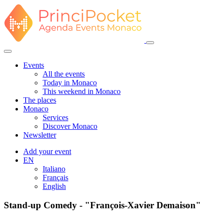
Events
All the events
Today in Monaco
This weekend in Monaco
The places
Monaco
Services
Discover Monaco
Newsletter
Add your event
EN
Italiano
Français
English
Stand-up Comedy - "François-Xavier Demaison"