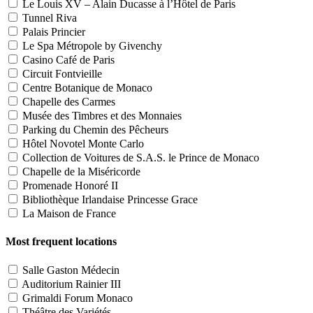
Le Louis XV – Alain Ducasse à l’Hôtel de Paris
Tunnel Riva
Palais Princier
Le Spa Métropole by Givenchy
Casino Café de Paris
Circuit Fontvieille
Centre Botanique de Monaco
Chapelle des Carmes
Musée des Timbres et des Monnaies
Parking du Chemin des Pêcheurs
Hôtel Novotel Monte Carlo
Collection de Voitures de S.A.S. le Prince de Monaco
Chapelle de la Miséricorde
Promenade Honoré II
Bibliothèque Irlandaise Princesse Grace
La Maison de France
Most frequent locations
Salle Gaston Médecin
Auditorium Rainier III
Grimaldi Forum Monaco
Théâtre des Variétés