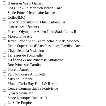
Hauser & Wirth Gallery
Sea Club - Le Méridien Beach Plaza
Stade Prince Héréditaire Jacques
Collect|MC
Salle d'Exposition du Quai Antoine Ier
Galerie des Pêcheurs
Piscine Olympique Albert II du Stade Louis II
Moretti Fine Art
Jardin Exotique et Centre botanique de Monaco
Ecole Supérieure d’Arts Plastiques, Pavillon Bosio
Chapelle de la Visitation
Terrasses de Fontvieille
A Fàbrica - Parc Princesse Antoinette
Rue Princesse Caroline
Place d'Armes
Parc Princesse Antoinette
Mission Enfance
Monte-Carlo Bay Hotel & Resort
Centre Commercial de Fontvieille
Quai Antoine Ier
Stade Nautique Rainier III
La Salle Empire