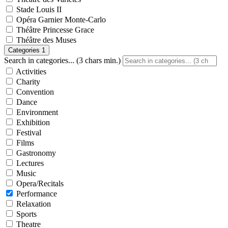
Stade Louis II
Opéra Garnier Monte-Carlo
Théâtre Princesse Grace
Théâtre des Muses
Categories
1
Search in categories... (3 chars min.)
Activities
Charity
Convention
Dance
Environment
Exhibition
Festival
Films
Gastronomy
Lectures
Music
Opera/Recitals
Performance
Relaxation
Sports
Theatre