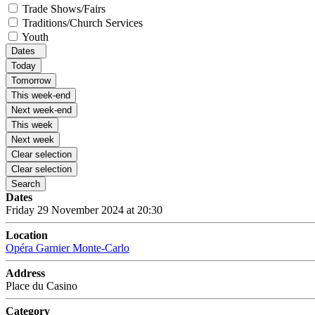
Trade Shows/Fairs
Traditions/Church Services
Youth
Dates
Today
Tomorrow
This week-end
Next week-end
This week
Next week
Clear selection
Clear selection
Search
Dates
Friday 29 November 2024 at 20:30
Location
Opéra Garnier Monte-Carlo
Address
Place du Casino
Category