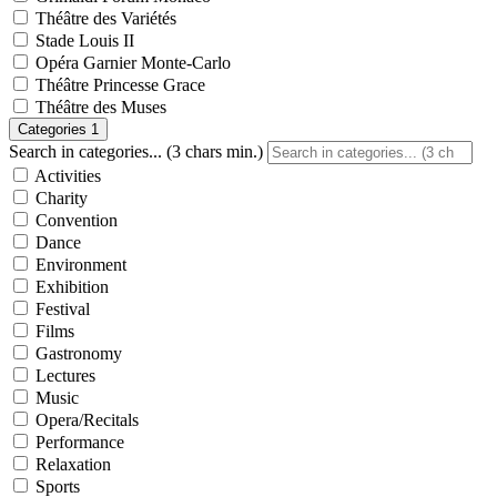
Théâtre des Variétés
Stade Louis II
Opéra Garnier Monte-Carlo
Théâtre Princesse Grace
Théâtre des Muses
Categories
1
Search in categories... (3 chars min.)
Activities
Charity
Convention
Dance
Environment
Exhibition
Festival
Films
Gastronomy
Lectures
Music
Opera/Recitals
Performance
Relaxation
Sports