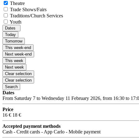
Theatre
Trade Shows/Fairs
Traditions/Church Services
Youth
Dates
Today
Tomorrow
This week-end
Next week-end
This week
Next week
Clear selection
Clear selection
Search
Dates
From Saturday 7 to Wednesday 11 February 2026, from 16:30 to 17:
Price
16 €
18 €
Accepted payment methods
Cash - Credit cards - App Carlo - Mobile payment