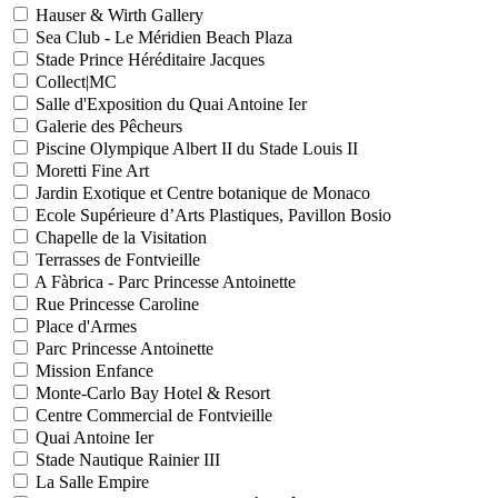
Hauser & Wirth Gallery
Sea Club - Le Méridien Beach Plaza
Stade Prince Héréditaire Jacques
Collect|MC
Salle d'Exposition du Quai Antoine Ier
Galerie des Pêcheurs
Piscine Olympique Albert II du Stade Louis II
Moretti Fine Art
Jardin Exotique et Centre botanique de Monaco
Ecole Supérieure d’Arts Plastiques, Pavillon Bosio
Chapelle de la Visitation
Terrasses de Fontvieille
A Fàbrica - Parc Princesse Antoinette
Rue Princesse Caroline
Place d'Armes
Parc Princesse Antoinette
Mission Enfance
Monte-Carlo Bay Hotel & Resort
Centre Commercial de Fontvieille
Quai Antoine Ier
Stade Nautique Rainier III
La Salle Empire