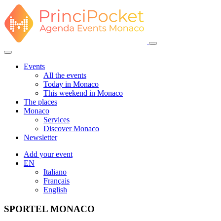
Events
All the events
Today in Monaco
This weekend in Monaco
The places
Monaco
Services
Discover Monaco
Newsletter
Add your event
EN
Italiano
Français
English
SPORTEL MONACO