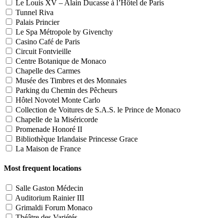
Le Louis XV – Alain Ducasse à l’Hôtel de Paris
Tunnel Riva
Palais Princier
Le Spa Métropole by Givenchy
Casino Café de Paris
Circuit Fontvieille
Centre Botanique de Monaco
Chapelle des Carmes
Musée des Timbres et des Monnaies
Parking du Chemin des Pêcheurs
Hôtel Novotel Monte Carlo
Collection de Voitures de S.A.S. le Prince de Monaco
Chapelle de la Miséricorde
Promenade Honoré II
Bibliothèque Irlandaise Princesse Grace
La Maison de France
Most frequent locations
Salle Gaston Médecin
Auditorium Rainier III
Grimaldi Forum Monaco
Théâtre des Variétés