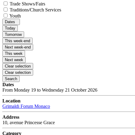
Trade Shows/Fairs
Traditions/Church Services
Youth
Dates
Today
Tomorrow
This week-end
Next week-end
This week
Next week
Clear selection
Clear selection
Search
Dates
From Monday 19 to Wednesday 21 October 2026
Location
Grimaldi Forum Monaco
Address
10, avenue Princesse Grace
Category