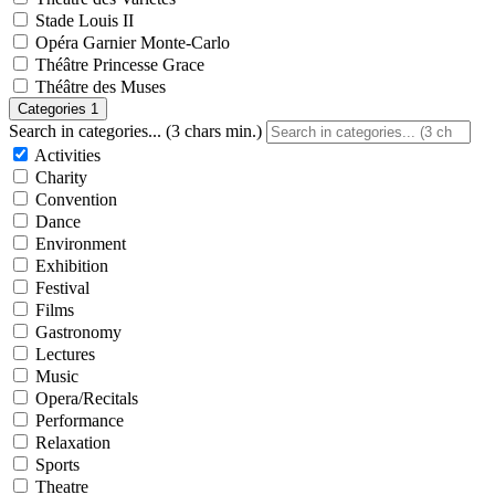
Stade Louis II
Opéra Garnier Monte-Carlo
Théâtre Princesse Grace
Théâtre des Muses
Categories
1
Search in categories... (3 chars min.)
Activities
Charity
Convention
Dance
Environment
Exhibition
Festival
Films
Gastronomy
Lectures
Music
Opera/Recitals
Performance
Relaxation
Sports
Theatre