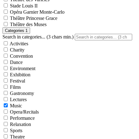
Stade Louis II
Opéra Garnier Monte-Carlo
Théâtre Princesse Grace
Théâtre des Muses
Categories
1
Search in categories... (3 chars min.)
Activities
Charity
Convention
Dance
Environment
Exhibition
Festival
Films
Gastronomy
Lectures
Music
Opera/Recitals
Performance
Relaxation
Sports
Theatre