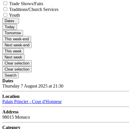
Trade Shows/Fairs
Traditions/Church Services
Youth
Dates
Today
Tomorrow
This week-end
Next week-end
This week
Next week
Clear selection
Clear selection
Search
Dates
Thursday 7 August 2025 at 21:30
Location
Palais Princier - Cour d'Honneur
Address
98015 Monaco
Category