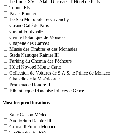
Le Louis XV – Alain Ducasse à l’Hôtel de Paris
Tunnel Riva
Palais Princier
Le Spa Métropole by Givenchy
Casino Café de Paris
Circuit Fontvieille
Centre Botanique de Monaco
Chapelle des Carmes
Musée des Timbres et des Monnaies
Stade Nautique Rainier III
Parking du Chemin des Pêcheurs
Hôtel Novotel Monte Carlo
Collection de Voitures de S.A.S. le Prince de Monaco
Chapelle de la Miséricorde
Promenade Honoré II
Bibliothèque Irlandaise Princesse Grace
Most frequent locations
Salle Gaston Médecin
Auditorium Rainier III
Grimaldi Forum Monaco
Théâtre des Variétés