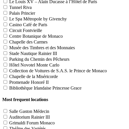
Le Louis XV – Alain Ducasse à l’Hôtel de Paris
Tunnel Riva
Palais Princier
Le Spa Métropole by Givenchy
Casino Café de Paris
Circuit Fontvieille
Centre Botanique de Monaco
Chapelle des Carmes
Musée des Timbres et des Monnaies
Stade Nautique Rainier III
Parking du Chemin des Pêcheurs
Hôtel Novotel Monte Carlo
Collection de Voitures de S.A.S. le Prince de Monaco
Chapelle de la Miséricorde
Promenade Honoré II
Bibliothèque Irlandaise Princesse Grace
Most frequent locations
Salle Gaston Médecin
Auditorium Rainier III
Grimaldi Forum Monaco
Théâtre des Variétés