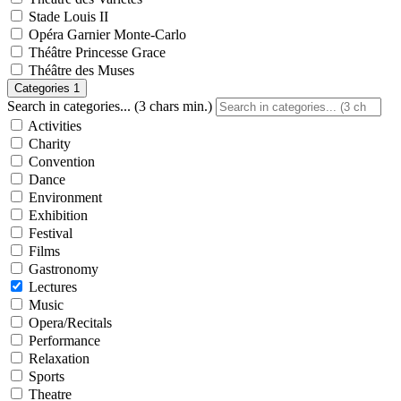
Stade Louis II
Opéra Garnier Monte-Carlo
Théâtre Princesse Grace
Théâtre des Muses
Categories
1
Search in categories... (3 chars min.)
Activities
Charity
Convention
Dance
Environment
Exhibition
Festival
Films
Gastronomy
Lectures
Music
Opera/Recitals
Performance
Relaxation
Sports
Theatre