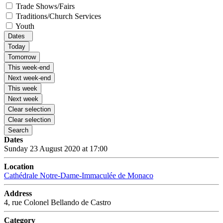
Trade Shows/Fairs
Traditions/Church Services
Youth
Dates
Today
Tomorrow
This week-end
Next week-end
This week
Next week
Clear selection
Clear selection
Search
Dates
Sunday 23 August 2020 at 17:00
Location
Cathédrale Notre-Dame-Immaculée de Monaco
Address
4, rue Colonel Bellando de Castro
Category