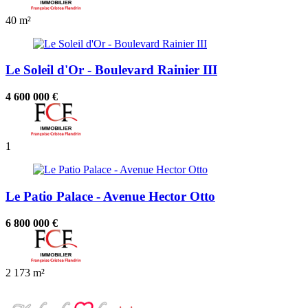
40 m²
Le Soleil d'Or - Boulevard Rainier III
4 600 000 €
1
Le Patio Palace - Avenue Hector Otto
6 800 000 €
2
173 m²