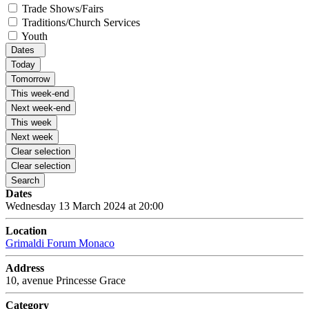
Trade Shows/Fairs
Traditions/Church Services
Youth
Dates
Today
Tomorrow
This week-end
Next week-end
This week
Next week
Clear selection
Clear selection
Search
Dates
Wednesday 13 March 2024 at 20:00
Location
Grimaldi Forum Monaco
Address
10, avenue Princesse Grace
Category