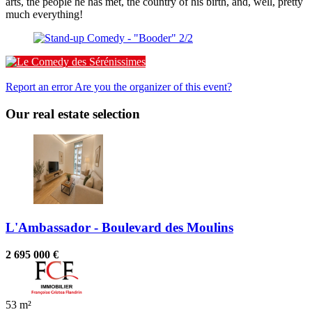
arts, the people he has met, the country of his birth, and, well, pretty
much everything!
Le Comedy des Sérénissimes
Report an error
Are you the organizer of this event?
Our real estate selection
L'Ambassador - Boulevard des Moulins
2 695 000 €
53 m²