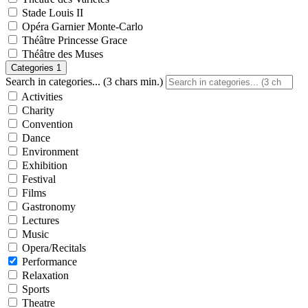
Stade Louis II
Opéra Garnier Monte-Carlo
Théâtre Princesse Grace
Théâtre des Muses
Categories
1
Search in categories... (3 chars min.)
Activities
Charity
Convention
Dance
Environment
Exhibition
Festival
Films
Gastronomy
Lectures
Music
Opera/Recitals
Performance
Relaxation
Sports
Theatre