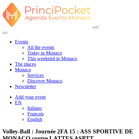
Events
All the events
Today in Monaco
This weekend in Monaco
The places
Monaco
Services
Discover Monaco
Newsletter
Add your event
EN
Italiano
Français
English
Volley-Ball : Journée 2FA 15 : ASS SPORTIVE DE
MONACO contre LATTES ASPTT