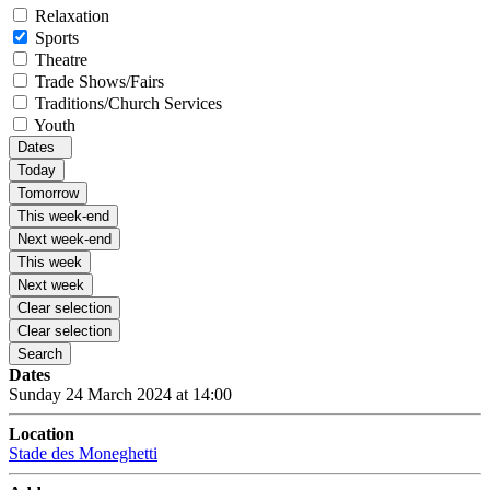
Relaxation
Sports
Theatre
Trade Shows/Fairs
Traditions/Church Services
Youth
Dates
Today
Tomorrow
This week-end
Next week-end
This week
Next week
Clear selection
Clear selection
Search
Dates
Sunday 24 March 2024 at 14:00
Location
Stade des Moneghetti