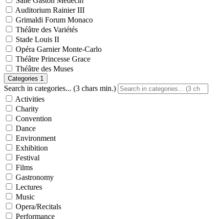
Salle Gaston Médecin
Auditorium Rainier III
Grimaldi Forum Monaco
Théâtre des Variétés
Stade Louis II
Opéra Garnier Monte-Carlo
Théâtre Princesse Grace
Théâtre des Muses
Categories
1
Search in categories... (3 chars min.)
Activities
Charity
Convention
Dance
Environment
Exhibition
Festival
Films
Gastronomy
Lectures
Music
Opera/Recitals
Performance