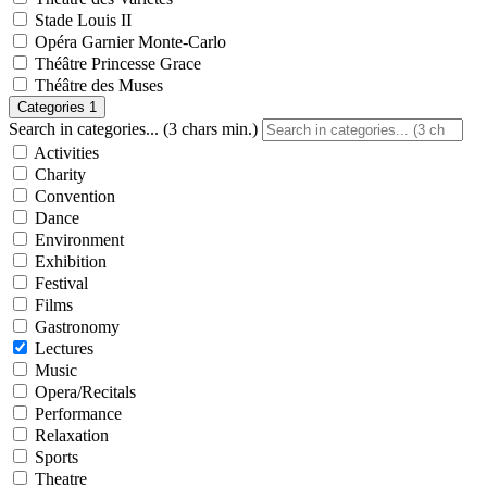
Stade Louis II
Opéra Garnier Monte-Carlo
Théâtre Princesse Grace
Théâtre des Muses
Categories
1
Search in categories... (3 chars min.)
Activities
Charity
Convention
Dance
Environment
Exhibition
Festival
Films
Gastronomy
Lectures
Music
Opera/Recitals
Performance
Relaxation
Sports
Theatre