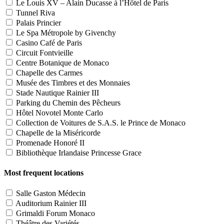
Le Louis XV – Alain Ducasse à l’Hôtel de Paris
Tunnel Riva
Palais Princier
Le Spa Métropole by Givenchy
Casino Café de Paris
Circuit Fontvieille
Centre Botanique de Monaco
Chapelle des Carmes
Musée des Timbres et des Monnaies
Stade Nautique Rainier III
Parking du Chemin des Pêcheurs
Hôtel Novotel Monte Carlo
Collection de Voitures de S.A.S. le Prince de Monaco
Chapelle de la Miséricorde
Promenade Honoré II
Bibliothèque Irlandaise Princesse Grace
Most frequent locations
Salle Gaston Médecin
Auditorium Rainier III
Grimaldi Forum Monaco
Théâtre des Variétés