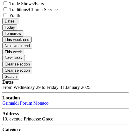
Trade Shows/Fairs
Traditions/Church Services
Youth
Dates
Today
Tomorrow
This week-end
Next week-end
This week
Next week
Clear selection
Clear selection
Search
Dates
From Wednesday 29 to Friday 31 January 2025
Location
Grimaldi Forum Monaco
Address
10, avenue Princesse Grace
Category