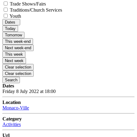
Trade Shows/Fairs
Traditions/Church Services
Youth
Dates
Today
Tomorrow
This week-end
Next week-end
This week
Next week
Clear selection
Clear selection
Search
Dates
Friday 8 July 2022 at 18:00
Location
Monaco-Ville
Category
Activities
Url