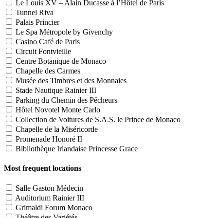
Le Louis XV – Alain Ducasse à l’Hôtel de Paris
Tunnel Riva
Palais Princier
Le Spa Métropole by Givenchy
Casino Café de Paris
Circuit Fontvieille
Centre Botanique de Monaco
Chapelle des Carmes
Musée des Timbres et des Monnaies
Stade Nautique Rainier III
Parking du Chemin des Pêcheurs
Hôtel Novotel Monte Carlo
Collection de Voitures de S.A.S. le Prince de Monaco
Chapelle de la Miséricorde
Promenade Honoré II
Bibliothèque Irlandaise Princesse Grace
Most frequent locations
Salle Gaston Médecin
Auditorium Rainier III
Grimaldi Forum Monaco
Théâtre des Variétés