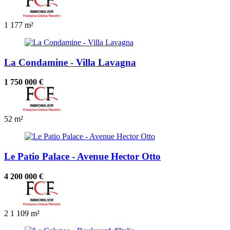
1
177 m²
La Condamine - Villa Lavagna
1 750 000 €
52 m²
Le Patio Palace - Avenue Hector Otto
4 200 000 €
2
1
109 m²