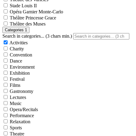
Stade Louis II
Opéra Garnier Monte-Carlo
Théâtre Princesse Grace
Théâtre des Muses
Categories
1
Search in categories... (3 chars min.)
Activities
Charity
Convention
Dance
Environment
Exhibition
Festival
Films
Gastronomy
Lectures
Music
Opera/Recitals
Performance
Relaxation
Sports
Theatre