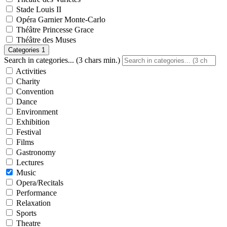
Stade Louis II
Opéra Garnier Monte-Carlo
Théâtre Princesse Grace
Théâtre des Muses
Categories
1
Search in categories... (3 chars min.)
Activities
Charity
Convention
Dance
Environment
Exhibition
Festival
Films
Gastronomy
Lectures
Music
Opera/Recitals
Performance
Relaxation
Sports
Theatre