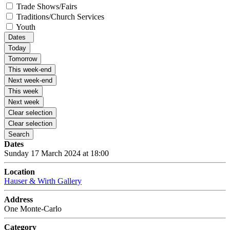
Trade Shows/Fairs
Traditions/Church Services
Youth
Dates
Today
Tomorrow
This week-end
Next week-end
This week
Next week
Clear selection
Clear selection
Search
Dates
Sunday 17 March 2024 at 18:00
Location
Hauser & Wirth Gallery
Address
One Monte-Carlo
Category