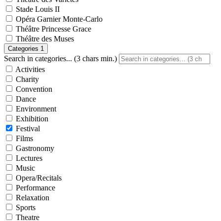
Stade Louis II
Opéra Garnier Monte-Carlo
Théâtre Princesse Grace
Théâtre des Muses
Categories
1
Search in categories... (3 chars min.)
Activities
Charity
Convention
Dance
Environment
Exhibition
Festival
Films
Gastronomy
Lectures
Music
Opera/Recitals
Performance
Relaxation
Sports
Theatre