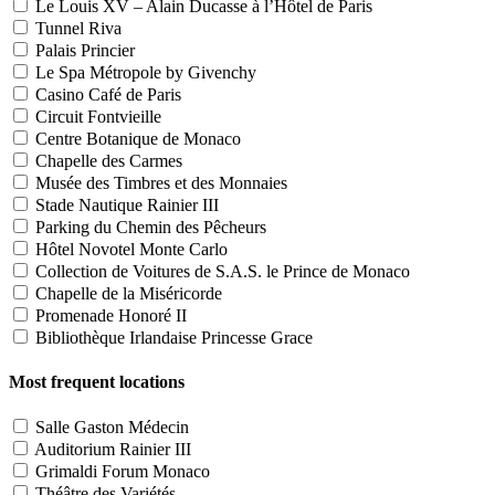
Le Louis XV – Alain Ducasse à l’Hôtel de Paris
Tunnel Riva
Palais Princier
Le Spa Métropole by Givenchy
Casino Café de Paris
Circuit Fontvieille
Centre Botanique de Monaco
Chapelle des Carmes
Musée des Timbres et des Monnaies
Stade Nautique Rainier III
Parking du Chemin des Pêcheurs
Hôtel Novotel Monte Carlo
Collection de Voitures de S.A.S. le Prince de Monaco
Chapelle de la Miséricorde
Promenade Honoré II
Bibliothèque Irlandaise Princesse Grace
Most frequent locations
Salle Gaston Médecin
Auditorium Rainier III
Grimaldi Forum Monaco
Théâtre des Variétés