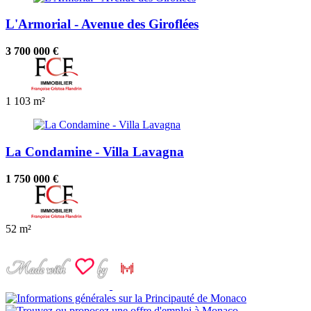
L'Armorial - Avenue des Giroflées
3 700 000 €
1
103 m²
La Condamine - Villa Lavagna
1 750 000 €
52 m²