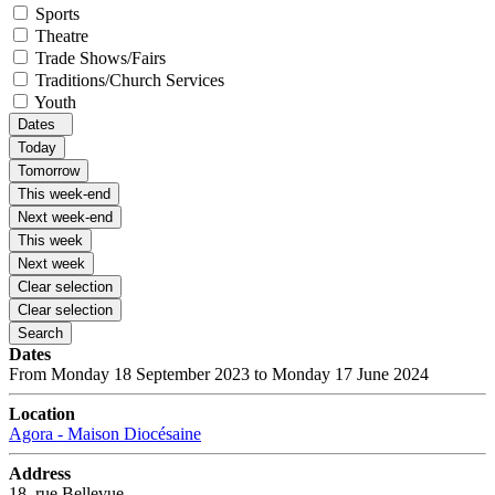
Sports
Theatre
Trade Shows/Fairs
Traditions/Church Services
Youth
Dates
Today
Tomorrow
This week-end
Next week-end
This week
Next week
Clear selection
Clear selection
Search
Dates
From Monday 18 September 2023 to Monday 17 June 2024
Location
Agora - Maison Diocésaine
Address
18, rue Bellevue