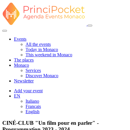
Events
All the events
Today in Monaco
This weekend in Monaco
The places
Monaco
Services
Discover Monaco
Newsletter
Add your event
EN
Italiano
Français
English
CINÉ-CLUB "Un film pour en parler" -
Programmation 2023 - 2024