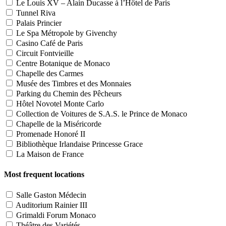
Le Louis XV – Alain Ducasse à l’Hôtel de Paris
Tunnel Riva
Palais Princier
Le Spa Métropole by Givenchy
Casino Café de Paris
Circuit Fontvieille
Centre Botanique de Monaco
Chapelle des Carmes
Musée des Timbres et des Monnaies
Parking du Chemin des Pêcheurs
Hôtel Novotel Monte Carlo
Collection de Voitures de S.A.S. le Prince de Monaco
Chapelle de la Miséricorde
Promenade Honoré II
Bibliothèque Irlandaise Princesse Grace
La Maison de France
Most frequent locations
Salle Gaston Médecin
Auditorium Rainier III
Grimaldi Forum Monaco
Théâtre des Variétés