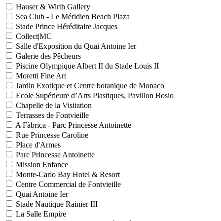
Hauser & Wirth Gallery
Sea Club - Le Méridien Beach Plaza
Stade Prince Héréditaire Jacques
Collect|MC
Salle d'Exposition du Quai Antoine Ier
Galerie des Pêcheurs
Piscine Olympique Albert II du Stade Louis II
Moretti Fine Art
Jardin Exotique et Centre botanique de Monaco
Ecole Supérieure d’Arts Plastiques, Pavillon Bosio
Chapelle de la Visitation
Terrasses de Fontvieille
A Fàbrica - Parc Princesse Antoinette
Rue Princesse Caroline
Place d'Armes
Parc Princesse Antoinette
Mission Enfance
Monte-Carlo Bay Hotel & Resort
Centre Commercial de Fontvieille
Quai Antoine Ier
Stade Nautique Rainier III
La Salle Empire