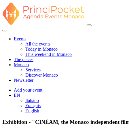
Events
All the events
Today in Monaco
This weekend in Monaco
The places
Monaco
Services
Discover Monaco
Newsletter
Add your event
EN
Italiano
Français
English
Exhibition - "CINÉAM, the Monaco independent fil