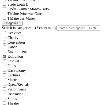
Stade Louis II
Opéra Garnier Monte-Carlo
Théâtre Princesse Grace
Théâtre des Muses
Categories
1
Search in categories... (3 chars min.)
Activities
Charity
Convention
Dance
Environment
Exhibition
Festival
Films
Gastronomy
Lectures
Music
Opera/Recitals
Performance
Relaxation
Sports
Theatre