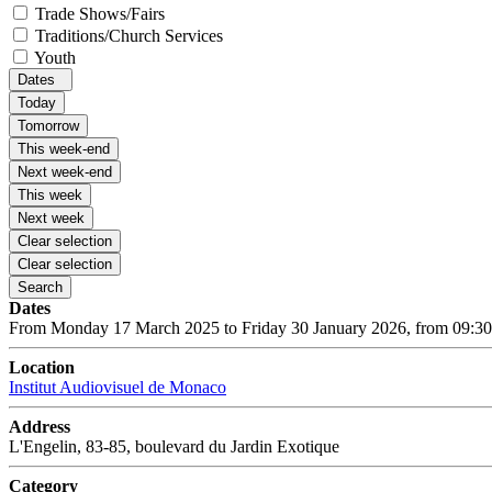
Trade Shows/Fairs
Traditions/Church Services
Youth
Dates
Today
Tomorrow
This week-end
Next week-end
This week
Next week
Clear selection
Clear selection
Search
Dates
From Monday 17 March 2025 to Friday 30 January 2026, from 09:30
Location
Institut Audiovisuel de Monaco
Address
L'Engelin, 83-85, boulevard du Jardin Exotique
Category