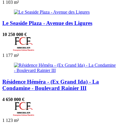
1
103 m²
Le Seaside Plaza - Avenue des Ligures
10 250 000 €
1
177 m²
Résidence Héméra - (Ex Grand Ida) - La
Condamine - Boulevard Rainier III
4 650 000 €
1
123 m²