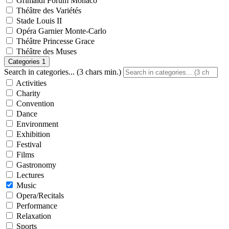
Grimaldi Forum Monaco
Théâtre des Variétés
Stade Louis II
Opéra Garnier Monte-Carlo
Théâtre Princesse Grace
Théâtre des Muses
Categories
1
Search in categories... (3 chars min.)
Activities
Charity
Convention
Dance
Environment
Exhibition
Festival
Films
Gastronomy
Lectures
Music
Opera/Recitals
Performance
Relaxation
Sports